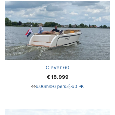
Clever 60
€
18.999
6.06m
6 pers.
60 PK