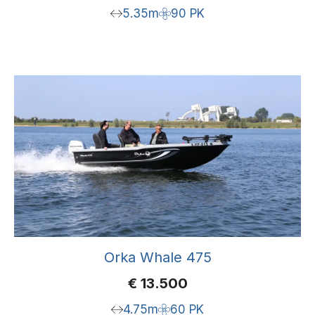
5.35m
90 PK
Orka Whale 475
€
13.500
4.75m
60 PK