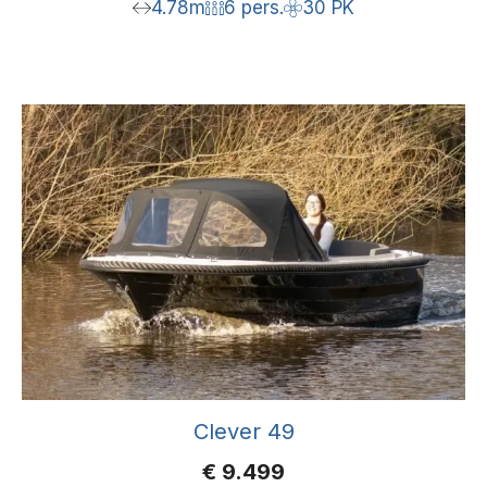
4.78m
6 pers.
30 PK
Clever 49
€
9.499