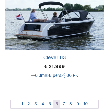
Clever 63
€
21.999
6.3m
8 pers.
80 PK
←
1
2
3
4
5
6
7
8
9
10
→