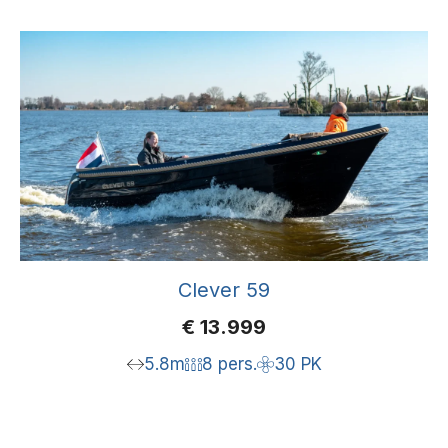
Clever 59
€
13.999
5.8m
8 pers.
30 PK