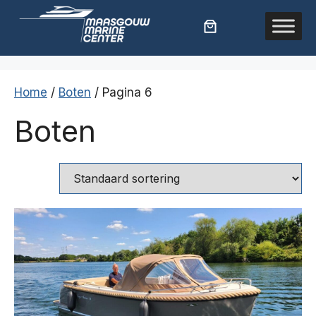
Ga
naar
de
inhoud
Home
/
Boten
/ Pagina 6
Boten