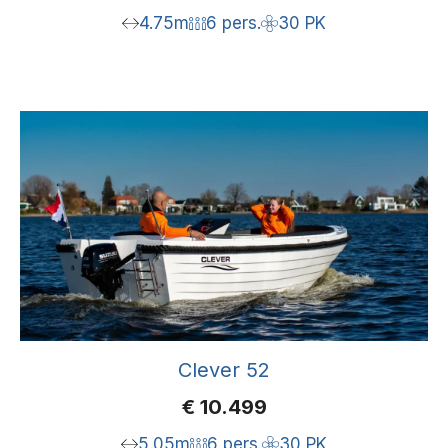
4.75m
6 pers.
30 PK
Clever 52
€
10.499
5.05m
6 pers.
30 PK