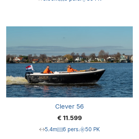
Clever 56
€
11.599
5.4m
6 pers.
50 PK