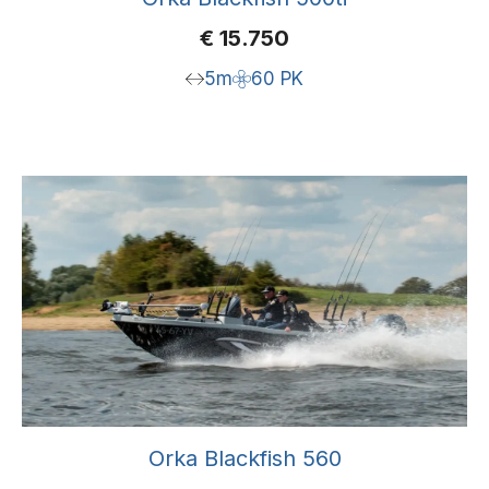
€
15.750
5m
60 PK
Orka Blackfish 560