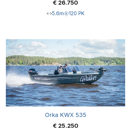
€
26.750
5.6m
120 PK
Orka KWX 535
€
25.250