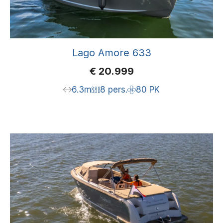
Lago Amore 633
€
20.999
6.3m
8 pers.
80 PK