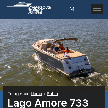
Ga
naar
de
inhoud
Terug naar:
Home
»
Boten
Lago Amore 733