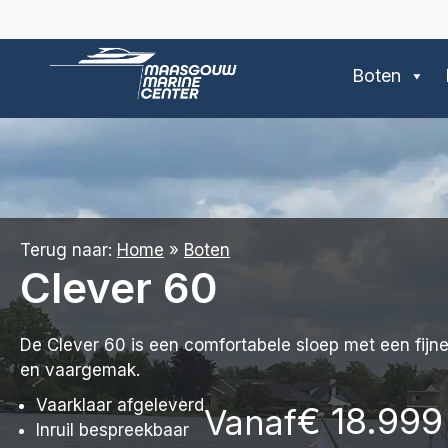
Ga
naar
de
Boten
inhoud
Terug naar:
Home
»
Boten
Clever 60
De Clever 60 is een comfortabele sloep met een fijn
en vaargemak.
Vaarklaar afgeleverd
€
18.999
Vanaf
Inruil bespreekbaar