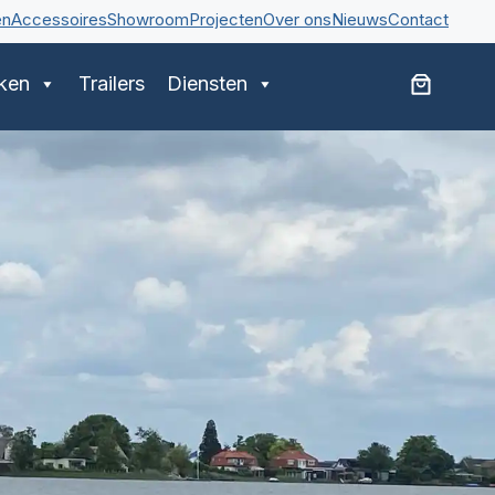
en
Accessoires
Showroom
Projecten
Over ons
Nieuws
Contact
ken
Trailers
Diensten