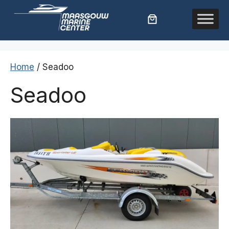
Ga
naar
de
inhoud
Home
/ Seadoo
Seadoo