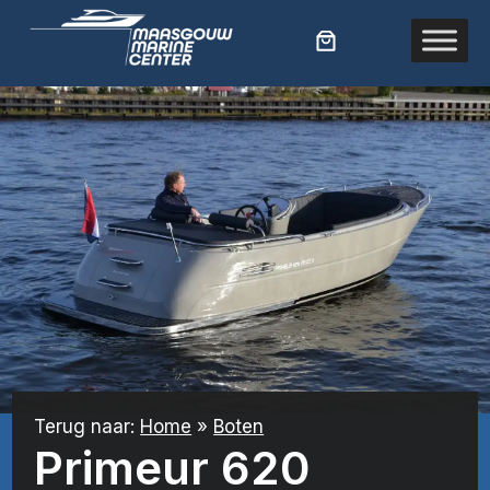
Ga
naar
de
inhoud
Terug naar:
Home
»
Boten
Primeur 620