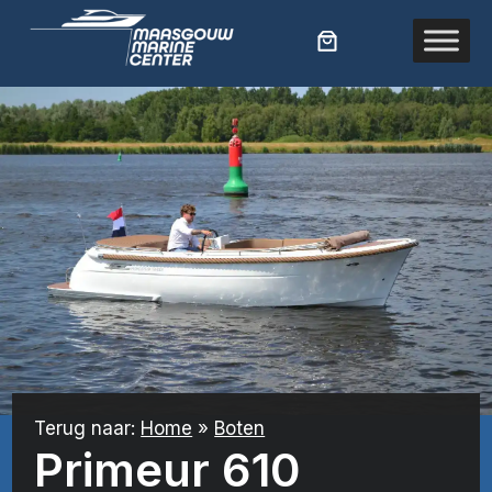
Ga
naar
de
inhoud
Terug naar:
Home
»
Boten
Primeur 610