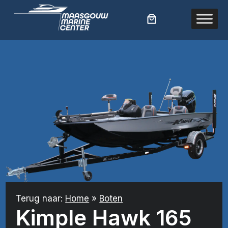
Ga
naar
de
inhoud
Terug naar:
Home
»
Boten
Kimple Hawk 165