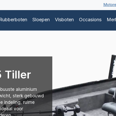
Motor
Rubberboten
Sloepen
Visboten
Occasions
Mer
Tiller
robuuste aluminium
gewicht, sterk gebouwd
e indeling, ruime
 ideaal voor
deren.