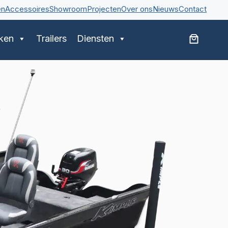
en
Accessoires
Showroom
Projecten
Over ons
Nieuws
Contact
ken
Trailers
Diensten