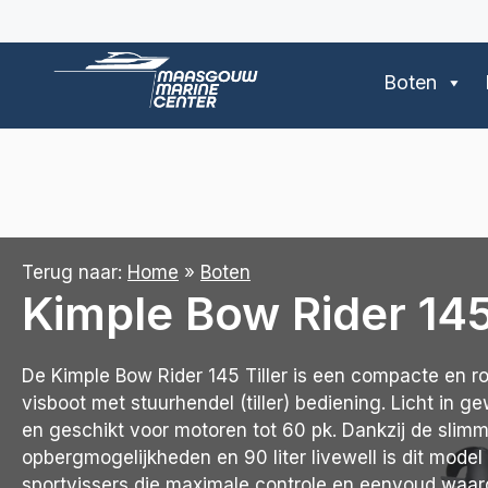
Ga
naar
de
Boten
inhoud
Terug naar:
Home
»
Boten
Kimple Bow Rider 145 
De Kimple Bow Rider 145 Tiller is een compacte en 
visboot met stuurhendel (tiller) bediening. Licht in 
en geschikt voor motoren tot 60 pk. Dankzij de slimm
opbergmogelijkheden en 90 liter livewell is dit model
sportvissers die maximale controle en eenvoud waar