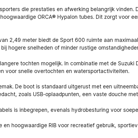
porters die prestaties en afwerking belangrijk vinden. D
oogwaardige ORCA® Hypalon tubes. Dit zorgt voor een
van 2,49 meter biedt de Sport 600 ruimte aan maximaal
 bij hogere snelheden of minder rustige omstandighede
 langere tochten mogelijk. In combinatie met de Suzuki
 voor snelle overtochten en watersportactiviteiten.
sgemak. De boot is standaard uitgerust met een uitneem
 gedacht, zoals USB-oplaadpunten, een vaste douche me
bels is inbegrepen, evenals hydrobesturing voor soepel
 en hoogwaardige RIB voor recreatief gebruik, sportiev