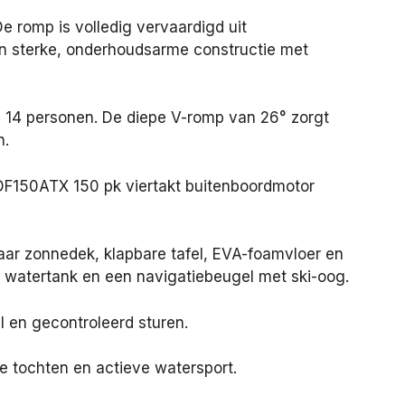
e romp is volledig vervaardigd uit
 sterke, onderhoudsarme constructie met
 14 personen. De diepe V-romp van 26° zorgt
n.
 DF150ATX 150 pk viertakt buitenboordmotor
baar zonnedek, klapbare tafel, EVA-foamvloer en
t watertank en een navigatiebeugel met ski-oog.
 en gecontroleerd sturen.
e tochten en actieve watersport.