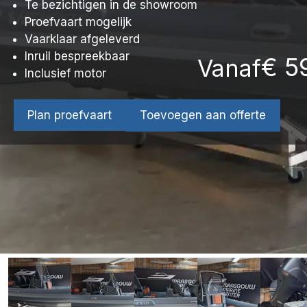
Te bezichtigen in de showroom
Proefvaart mogelijk
Vaarklaar afgeleverd
Inruil bespreekbaar
€
59
Vanaf
Inclusief motor
Plan proefvaart
Toevoegen aan offerte