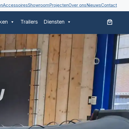
en
Accessoires
Showroom
Projecten
Over ons
Nieuws
Contact
ken
Trailers
Diensten