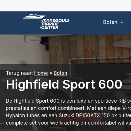
Ga
naar
de
Boten
inhoud
Terug naar:
Home
»
Boten
Highfield Sport 600
De Highfield Sport 600 is een luxe en sportieve RIB 
prestaties en comfort combineert. Met een diepe V
Hypalon tubes en een Suzuki DF150ATX 150 pk buiten
complete set voor wie krachtig en comfortabel wil va