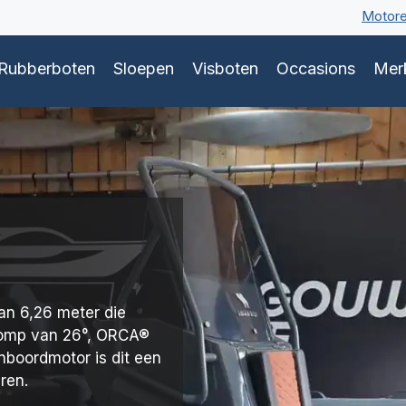
Motor
Rubberboten
Sloepen
Visboten
Occasions
Mer
van 6,26 meter die
-romp van 26°, ORCA®
boordmotor is dit een
ren.