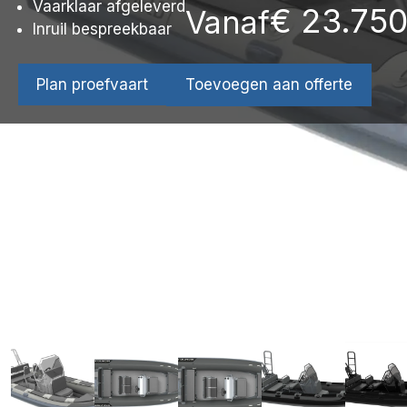
Vaarklaar afgeleverd
€
23.75
Vanaf
Inruil bespreekbaar
Plan proefvaart
Toevoegen aan offerte