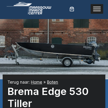
Ga
naar
de
inhoud
Terug naar:
Home
»
Boten
Brema Edge 530
Tiller