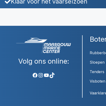
Klaar voor het vaarseizoen
Bote
Rubberb
Volg ons online:
Sloepen
Tenders
Facebook
Instagram
YouTube
TikTok
Visboten
Vaarklar