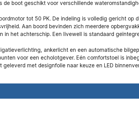
is de boot geschikt voor verschillende wateromstandig
oordmotor tot 50 PK. De indeling is volledig gericht op 
svrijheid. Aan boord bevinden zich meerdere opbergva
in het achterschip. Een livewell is standaard geïntegr
gatieverlichting, ankerlicht en een automatische bilge
nten voor een echolotgever. Eén comfortstoel is inbeg
dt geleverd met designfolie naar keuze en LED binnenver