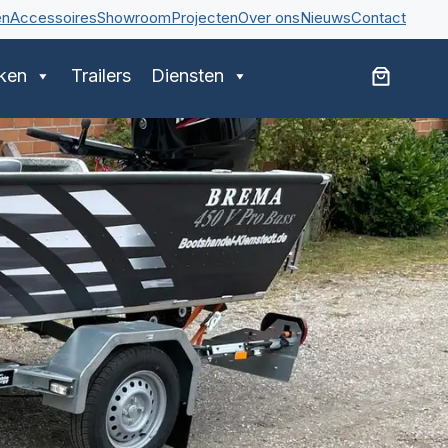
en
Accessoires
Showroom
Projecten
Over ons
Nieuws
Contact
ken
Trailers
Diensten