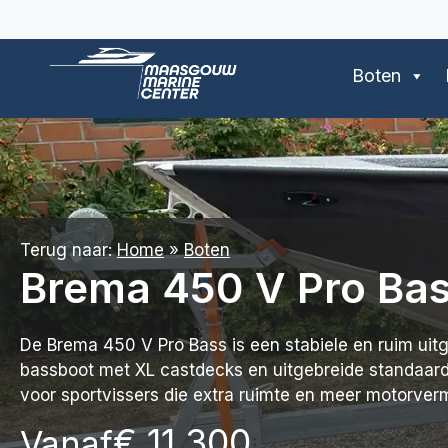
Ga
naar
de
Boten
inhoud
Terug naar:
Home
»
Boten
Brema 450 V Pro Ba
De Brema 450 V Pro Bass is een stabiele en ruim ui
bassboot met XL castdecks en uitgebreide standaard
voor sportvissers die extra ruimte en meer motorve
€
11.300
Vanaf