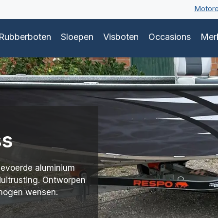
Motor
Rubberboten
Sloepen
Visboten
Occasions
Mer
ss
tgevoerde aluminium
uitrusting. Ontworpen
rmogen wensen.