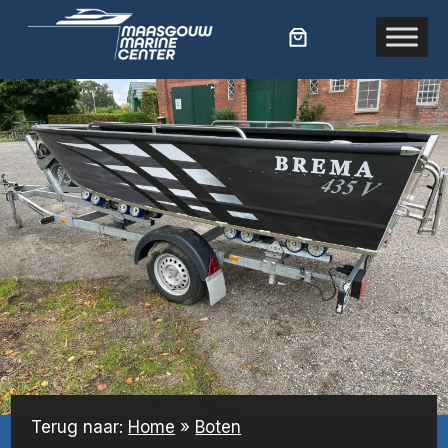
Ga
naar
de
inhoud
Terug naar:
Home
»
Boten